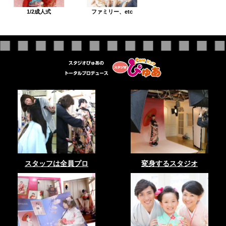
1/2成人式
ファミリー、etc
スタッフは全員プロ
変身するスタジオ