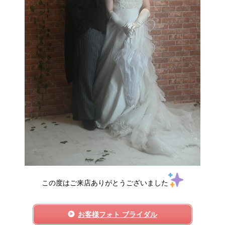
この度はご来店ありがとうございました
お客様フォト ブライダル