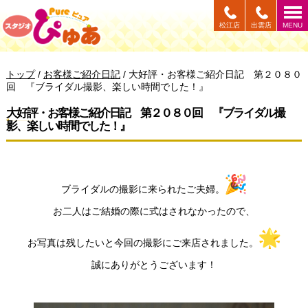
このページの本文へ
松江店
出雲店
MENU
現
トップ
/
お客様ご紹介日記
/
大好評・お客様ご紹介日記 第２０８０
在
回 『ブライダル撮影、楽しい時間でした！』
の
位
大好評・お客様ご紹介日記 第２０８０回 『ブライダル撮
置：
影、楽しい時間でした！』
ブライダルの撮影に来られたご夫婦。
お二人はご結婚の際に式はされなかったので、
お写真は残したいと今回の撮影にご来店されました。
誠にありがとうございます！