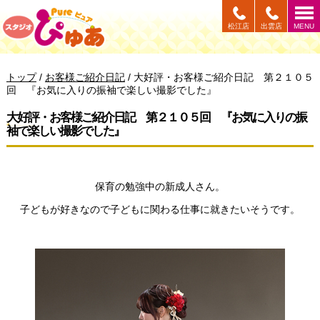
このページの本文へ
松江店
出雲店
MENU
現
トップ
/
お客様ご紹介日記
/
大好評・お客様ご紹介日記 第２１０５
在
回 『お気に入りの振袖で楽しい撮影でした』
の
位
大好評・お客様ご紹介日記 第２１０５回 『お気に入りの振
置：
袖で楽しい撮影でした』
保育の勉強中の新成人さん。
子どもが好きなので子どもに関わる仕事に就きたいそうです。