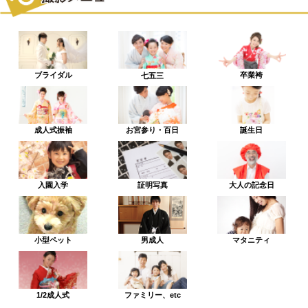
ブライダル
卒業袴
七五三
成人式振袖
お宮参り・百日
誕生日
入園入学
証明写真
大人の記念日
小型ペット
男成人
マタニティ
1/2成人式
ファミリー、etc