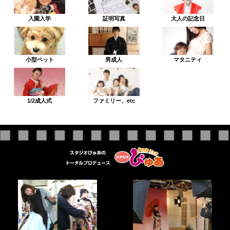
入園入学
証明写真
大人の記念日
小型ペット
男成人
マタニティ
1/2成人式
ファミリー、etc