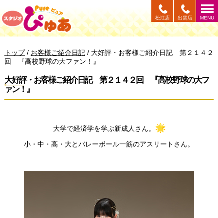
このページの本文へ
松江店
出雲店
MENU
現
トップ
/
お客様ご紹介日記
/
大好評・お客様ご紹介日記 第２１４２
在
回 『高校野球の大ファン！』
の
位
大好評・お客様ご紹介日記 第２１４２回 『高校野球の大フ
置：
ァン！』
大学で経済学を学ぶ新成人さん。
小・中・高・大とバレーボール一筋のアスリートさん。