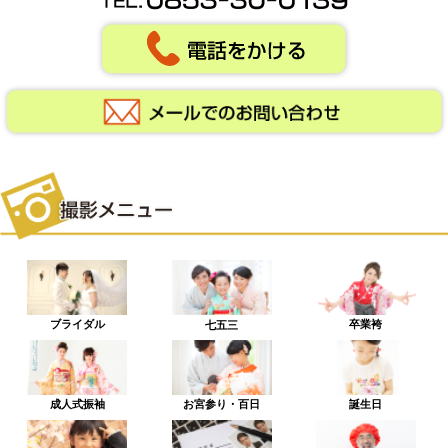
ブライダル
卒業袴
七五三
成人式振袖
お宮参り・百日
誕生日