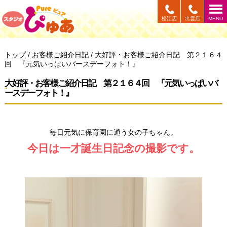
このページの本文へ
松江店
出雲店
MENU
現
トップ
/
お客様ご紹介日記
/
大好評・お客様ご紹介日記 第２１６４
在
回 『元気いっぱいバースデーフォト！』
の
位
大好評・お客様ご紹介日記 第２１６４回 『元気いっぱいバ
置：
ースデーフォト！』
毎日元気に保育園に通う女の子ちゃん。
今日は一才誕生日記念の撮影です。