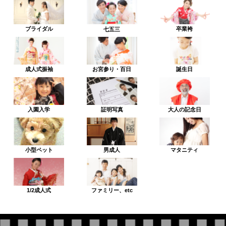
ブライダル
卒業袴
七五三
成人式振袖
お宮参り・百日
誕生日
入園入学
証明写真
大人の記念日
小型ペット
男成人
マタニティ
1/2成人式
ファミリー、etc