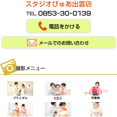
ブライダル
卒業袴
七五三