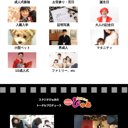
成人式振袖
お宮参り・百日
誕生日
入園入学
証明写真
大人の記念日
小型ペット
男成人
マタニティ
1/2成人式
ファミリー、etc