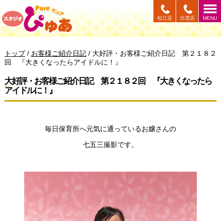
このページの本文へ
松江店
出雲店
MENU
現
トップ
/
お客様ご紹介日記
/
大好評・お客様ご紹介日記 第２１８２
在
回 『大きくなったらアイドルに！』
の
位
大好評・お客様ご紹介日記 第２１８２回 『大きくなったら
置：
アイドルに！』
毎日保育所へ元気に通っているお嬢さんの
七五三撮影です。