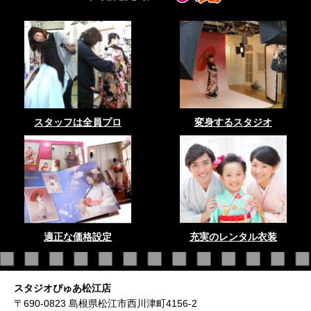
スタッフは全員プロ
変身するスタジオ
適正な価格設定
充実のレンタル衣装
スタジオぴゅあ松江店
〒690-0823 島根県松江市西川津町4156-2