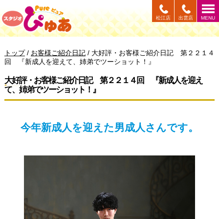
このページの本文へ
松江店
出雲店
MENU
現
トップ
/
お客様ご紹介日記
/
大好評・お客様ご紹介日記 第２２１４
在
回 『新成人を迎えて、姉弟でツーショット！』
の
位
大好評・お客様ご紹介日記 第２２１４回 『新成人を迎え
置：
て、姉弟でツーショット！』
今年新成人を迎えた男成人さんです。