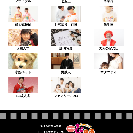
ブライダル
卒業袴
七五三
成人式振袖
お宮参り・百日
誕生日
入園入学
証明写真
大人の記念日
小型ペット
男成人
マタニティ
1/2成人式
ファミリー、etc