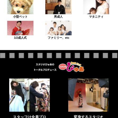
小型ペット
男成人
マタニティ
1/2成人式
ファミリー、etc
スタッフは全員プロ
変身するスタジオ