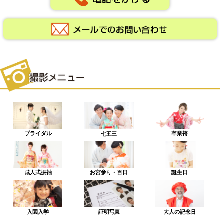
ブライダル
卒業袴
七五三
成人式振袖
お宮参り・百日
誕生日
入園入学
証明写真
大人の記念日