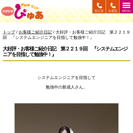
このページの本文へ
松江店
出雲店
MENU
現
トップ
/
お客様ご紹介日記
/
大好評・お客様ご紹介日記 第２２１９
在
回 『システムエンジニアを目指して勉強中！』
の
位
大好評・お客様ご紹介日記 第２２１９回 『システムエンジ
置：
ニアを目指して勉強中！』
システムエンジニアを目指して
勉強中の新成人さん。