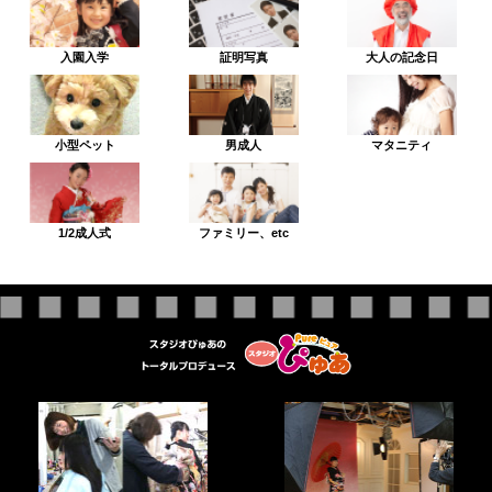
入園入学
証明写真
大人の記念日
小型ペット
男成人
マタニティ
1/2成人式
ファミリー、etc