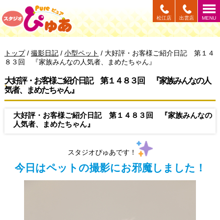
このページの本文へ
松江店
出雲店
MENU
現
トップ
/
撮影日記
/
小型ペット
/
大好評・お客様ご紹介日記 第１４
在
８３回 『家族みんなの人気者、まめたちゃん』
の
位
大好評・お客様ご紹介日記 第１４８３回 『家族みんなの人
置：
気者、まめたちゃん』
大好評・お客様ご紹介日記 第１４８３回 『家族みんなの
人気者、まめたちゃん』
スタジオぴゅあです！
今日はペットの撮影にお邪魔しました！