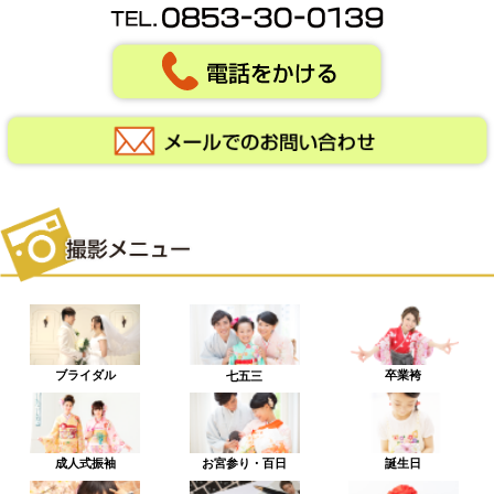
ブライダル
卒業袴
七五三
成人式振袖
お宮参り・百日
誕生日