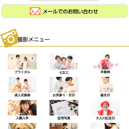
ブライダル
卒業袴
七五三
成人式振袖
お宮参り・百日
誕生日
入園入学
証明写真
大人の記念日