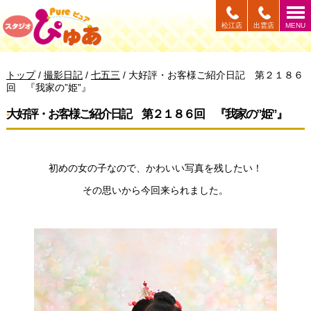
このページの本文へ
松江店
出雲店
MENU
現
トップ
/
撮影日記
/
七五三
/
大好評・お客様ご紹介日記 第２１８６
在
回 『我家の”姫”』
の
位
大好評・お客様ご紹介日記 第２１８６回 『我家の”姫”』
置：
初めの女の子なので、かわいい写真を残したい！
その思いから今回来られました。