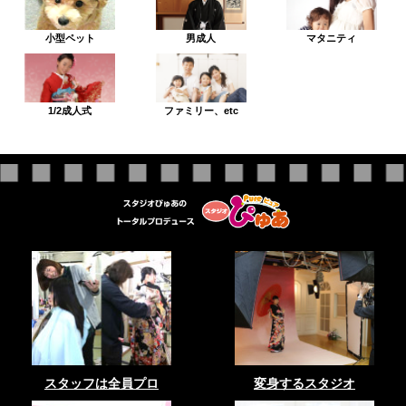
小型ペット
男成人
マタニティ
1/2成人式
ファミリー、etc
スタッフは全員プロ
変身するスタジオ