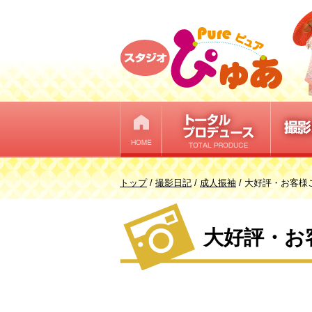
このページの本文へ
現
トップ
/
撮影日記
/
成人振袖
/
大好評・お客様
在
の
大好評・お
位
置：