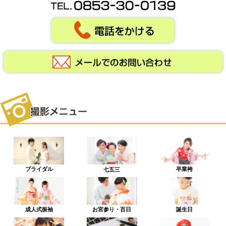
ブライダル
卒業袴
七五三
成人式振袖
お宮参り・百日
誕生日