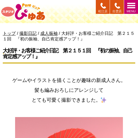
このページの本文へ
松江店
出雲店
MENU
現
トップ
/
撮影日記
/
成人振袖
/
大好評・お客様ご紹介日記 第２１５
在
１回 『初の振袖、自己肯定感アップ！』
の
位
大好評・お客様ご紹介日記 第２１５１回 『初の振袖、自己
置：
肯定感アップ！』
ゲームやイラストを描くことが趣味の新成人さん。
髪も編みおろしにアレンジして
とても可愛く撮影できました。