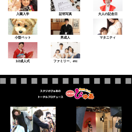
入園入学
証明写真
大人の記念日
小型ペット
男成人
マタニティ
1/2成人式
ファミリー、etc