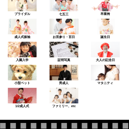
ブライダル
卒業袴
七五三
成人式振袖
お宮参り・百日
誕生日
入園入学
証明写真
大人の記念日
小型ペット
男成人
マタニティ
1/2成人式
ファミリー、etc