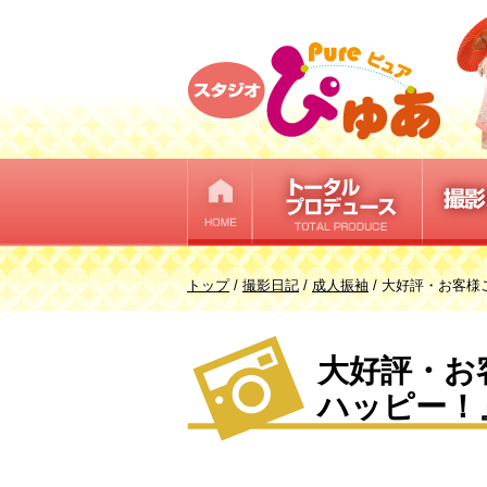
このページの本文へ
現
トップ
/
撮影日記
/
成人振袖
/
大好評・お客様
在
の
大好評・お
位
置：
ハッピー！