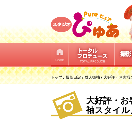
このページの本文へ
現
トップ
/
撮影日記
/
成人振袖
/
大好評・お客様
在
の
大好評・お
位
置：
袖スタイル