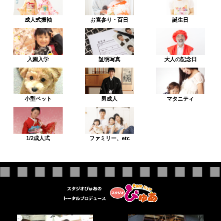
成人式振袖
お宮参り・百日
誕生日
入園入学
証明写真
大人の記念日
小型ペット
男成人
マタニティ
1/2成人式
ファミリー、etc