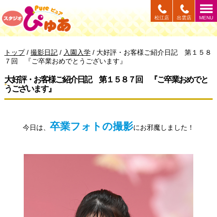
このページの本文へ
松江店
出雲店
MENU
現
トップ
/
撮影日記
/
入園入学
/
大好評・お客様ご紹介日記 第１５８
在
７回 『ご卒業おめでとうございます』
の
位
大好評・お客様ご紹介日記 第１５８７回 『ご卒業おめでと
置：
うございます』
卒業フォトの撮影
今日は、
にお邪魔しました！