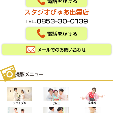
ブライダル
卒業袴
七五三