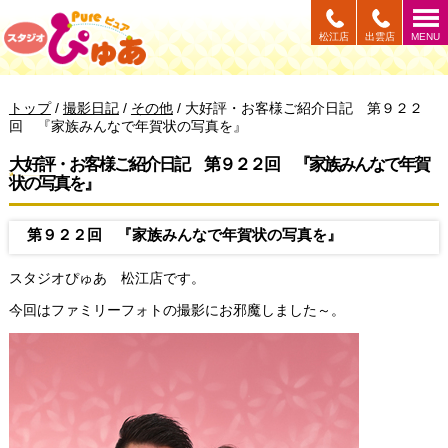
このページの本文へ
松江店
出雲店
MENU
現
トップ
/
撮影日記
/
その他
/
大好評・お客様ご紹介日記 第９２２
在
回 『家族みんなで年賀状の写真を』
の
位
大好評・お客様ご紹介日記 第９２２回 『家族みんなで年賀
置：
状の写真を』
第９２２回 『家族みんなで年賀状の写真を』
スタジオぴゅあ 松江店です。
今回はファミリーフォトの撮影にお邪魔しました～。