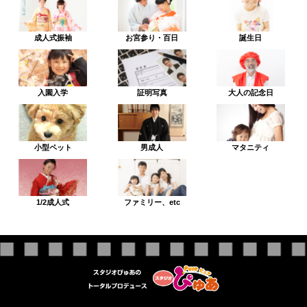
成人式振袖
お宮参り・百日
誕生日
入園入学
証明写真
大人の記念日
小型ペット
男成人
マタニティ
1/2成人式
ファミリー、etc