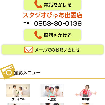
ブライダル
卒業袴
七五三