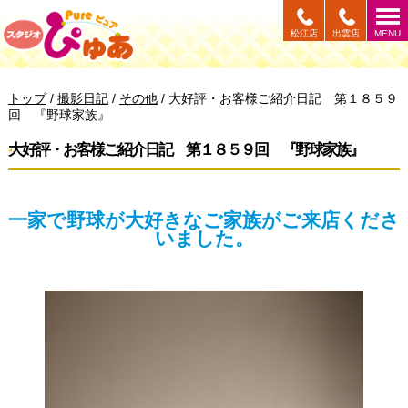
このページの本文へ
松江店
出雲店
MENU
現
トップ
/
撮影日記
/
その他
/
大好評・お客様ご紹介日記 第１８５９
在
回 『野球家族』
の
位
大好評・お客様ご紹介日記 第１８５９回 『野球家族』
置：
一家で野球が大好きなご家族がご来店くださ
いました。