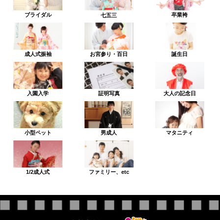
ブライダル
卒業袴
七五三
成人式振袖
お宮参り・百日
誕生日
入園入学
証明写真
大人の記念日
小型ペット
男成人
マタニティ
1/2成人式
ファミリー、etc