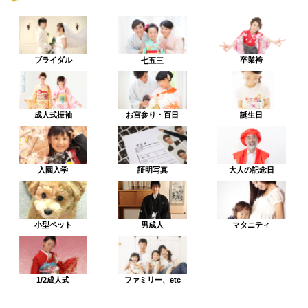
ブライダル
卒業袴
七五三
成人式振袖
お宮参り・百日
誕生日
入園入学
証明写真
大人の記念日
小型ペット
男成人
マタニティ
1/2成人式
ファミリー、etc