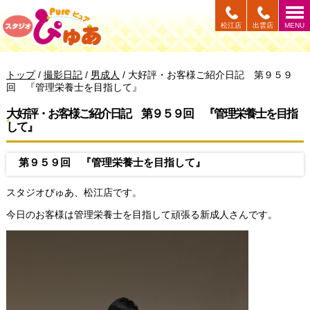
このページの本文へ
松江店
出雲店
MENU
現
トップ
/
撮影日記
/
男成人
/
大好評・お客様ご紹介日記 第９５９
在
回 『管理栄養士を目指して』
の
位
大好評・お客様ご紹介日記 第９５９回 『管理栄養士を目指
置：
して』
第９５９回 『管理栄養士を目指して』
スタジオぴゅあ、松江店です。
今日のお客様は管理栄養士を目指して頑張る新成人さんです。