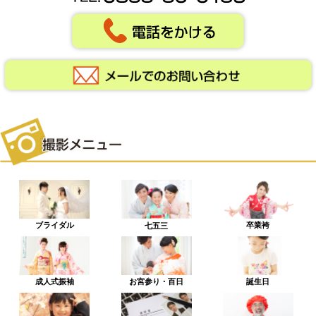
ブライダル
卒業袴
七五三
成人式振袖
お宮参り・百日
誕生日