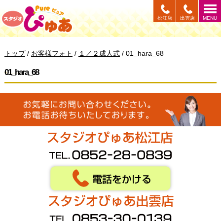
このページの本文へ
松江店
出雲店
MENU
現
トップ
/
お客様フォト
/
１／２成人式
/
01_hara_68
在
の
01_hara_68
位
置：