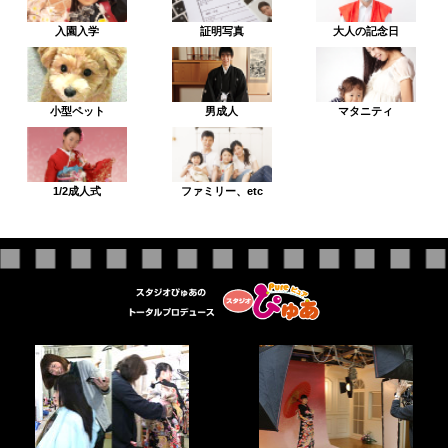
入園入学
証明写真
大人の記念日
小型ペット
男成人
マタニティ
1/2成人式
ファミリー、etc