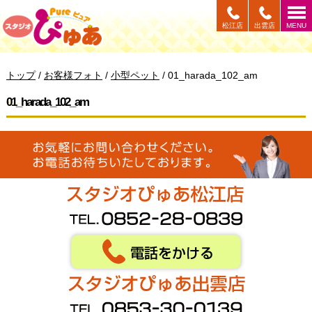
このページの本文へ
松江店
出雲店
MENU
現
トップ
/
お客様フォト
/
小型ペット
/
01_harada_102_am
在
の
01_harada_102_am
位
置：