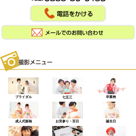
ブライダル
卒業袴
七五三
成人式振袖
お宮参り・百日
誕生日