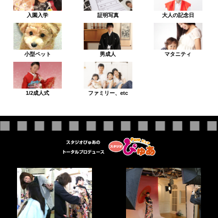
入園入学
証明写真
大人の記念日
小型ペット
男成人
マタニティ
1/2成人式
ファミリー、etc