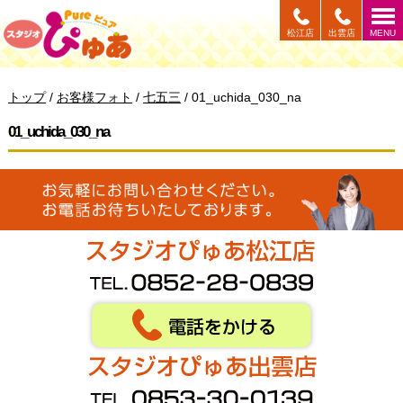
このページの本文へ
松江店
出雲店
MENU
現
トップ
/
お客様フォト
/
七五三
/
01_uchida_030_na
在
の
01_uchida_030_na
位
置：