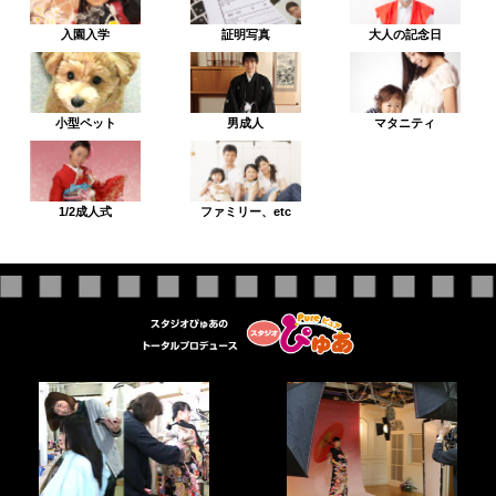
入園入学
証明写真
大人の記念日
小型ペット
男成人
マタニティ
1/2成人式
ファミリー、etc