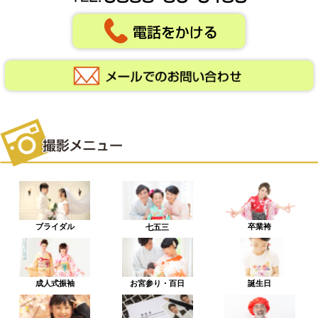
ブライダル
卒業袴
七五三
成人式振袖
お宮参り・百日
誕生日