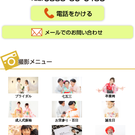
ブライダル
卒業袴
七五三
成人式振袖
お宮参り・百日
誕生日