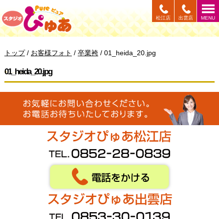
このページの本文へ
松江店
出雲店
MENU
現
トップ
/
お客様フォト
/
卒業袴
/
01_heida_20.jpg
在
の
01_heida_20.jpg
位
置：