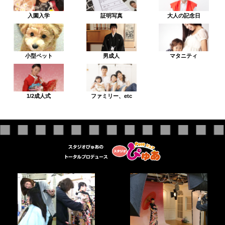
入園入学
証明写真
大人の記念日
小型ペット
男成人
マタニティ
1/2成人式
ファミリー、etc