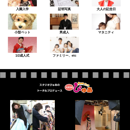
入園入学
証明写真
大人の記念日
小型ペット
男成人
マタニティ
1/2成人式
ファミリー、etc