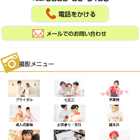
ブライダル
卒業袴
七五三
成人式振袖
お宮参り・百日
誕生日