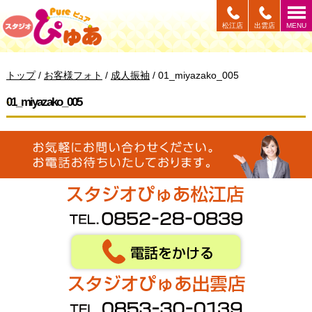
このページの本文へ
松江店
出雲店
MENU
現
トップ
/
お客様フォト
/
成人振袖
/
01_miyazako_005
在
の
01_miyazako_005
位
置：