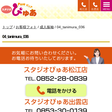
このページの本文へ
松江店
出雲店
MENU
現
トップ
/
お客様フォト
/
成人振袖
/
04_tanimura_036
在
の
04_tanimura_036
位
置：