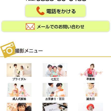
ブライダル
卒業袴
七五三
成人式振袖
お宮参り・百日
誕生日