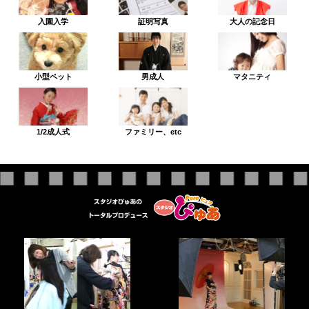
入園入学
証明写真
大人の記念日
小型ペット
男成人
マタニティ
1/2成人式
ファミリー、etc