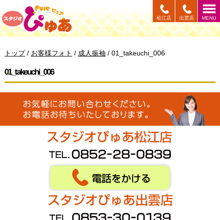
このページの本文へ
松江店
出雲店
MENU
現
トップ
/
お客様フォト
/
成人振袖
/
01_takeuchi_006
在
の
01_takeuchi_006
位
置：