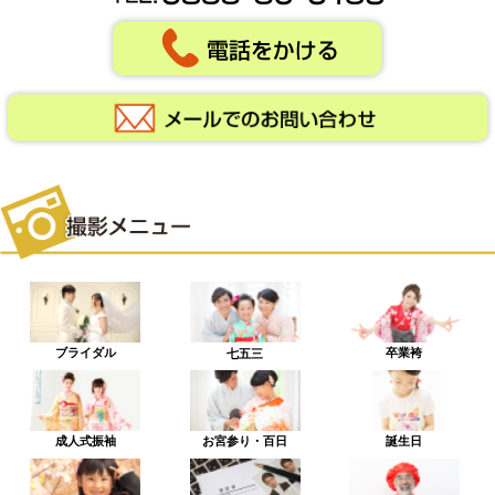
ブライダル
卒業袴
七五三
成人式振袖
お宮参り・百日
誕生日