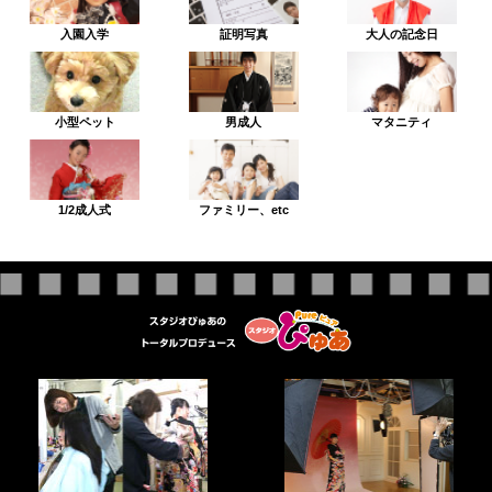
入園入学
証明写真
大人の記念日
小型ペット
男成人
マタニティ
1/2成人式
ファミリー、etc