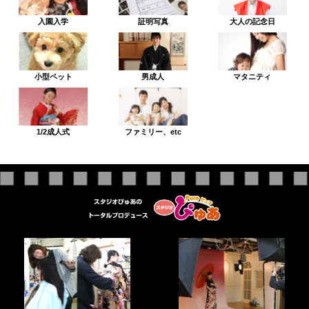
入園入学
証明写真
大人の記念日
小型ペット
男成人
マタニティ
1/2成人式
ファミリー、etc