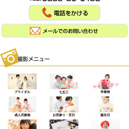
ブライダル
卒業袴
七五三
成人式振袖
お宮参り・百日
誕生日