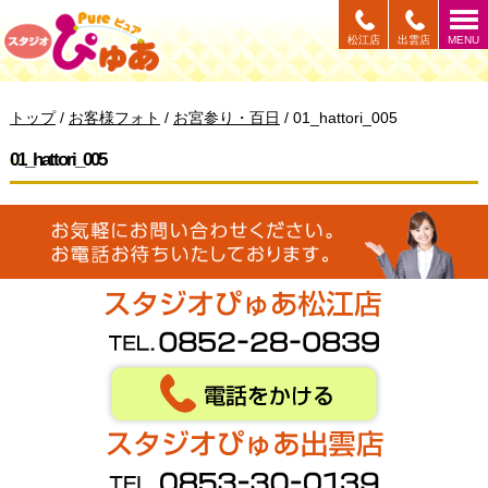
このページの本文へ
松江店
出雲店
MENU
現
トップ
/
お客様フォト
/
お宮参り・百日
/
01_hattori_005
在
の
01_hattori_005
位
置：