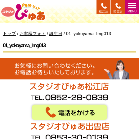
このページの本文へ
松江店
出雲店
MENU
現
トップ
/
お客様フォト
/
誕生日
/
01_yokoyama_Img013
在
の
01_yokoyama_Img013
位
置：