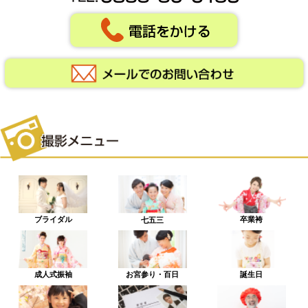
ブライダル
卒業袴
七五三
成人式振袖
お宮参り・百日
誕生日