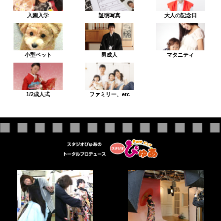
入園入学
証明写真
大人の記念日
小型ペット
男成人
マタニティ
1/2成人式
ファミリー、etc