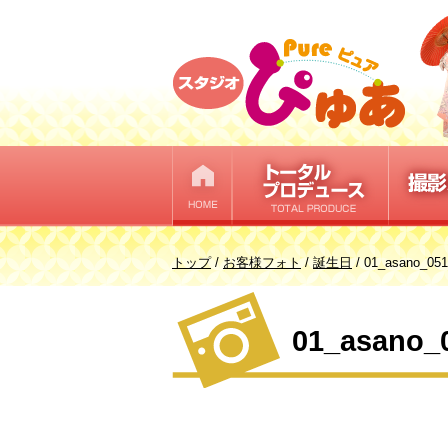
このページの本文へ
現
トップ
/
お客様フォト
/
誕生日
/
01_asano_051
在
の
01_asano_
位
置：