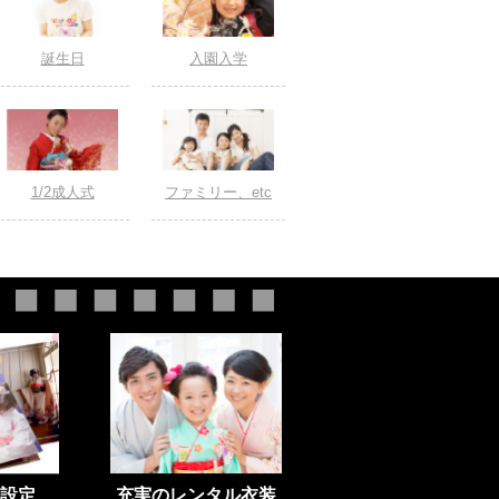
誕生日
入園入学
1/2成人式
ファミリー、etc
設定
充実のレンタル衣装