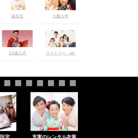
誕生日
入園入学
1/2成人式
ファミリー、etc
設定
充実のレンタル衣装