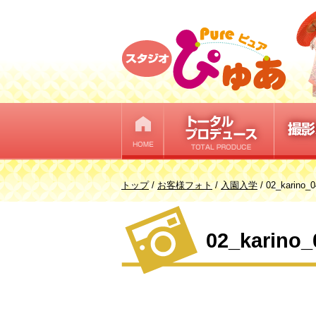
このページの本文へ
現
トップ
/
お客様フォト
/
入園入学
/
02_karino_
在
の
02_karino_
位
置：