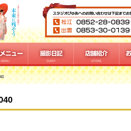
040
040