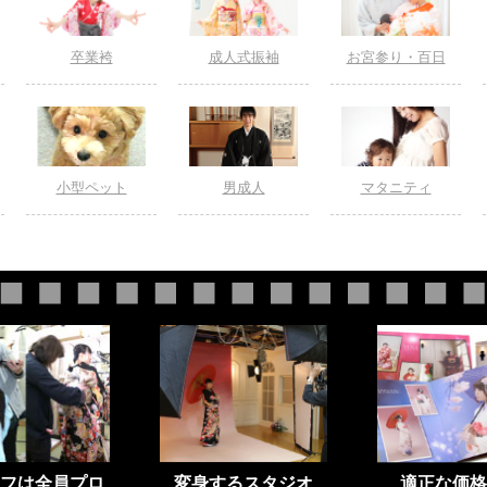
卒業袴
成人式振袖
お宮参り・百日
小型ペット
男成人
マタニティ
フは全員プロ
変身するスタジオ
適正な価格