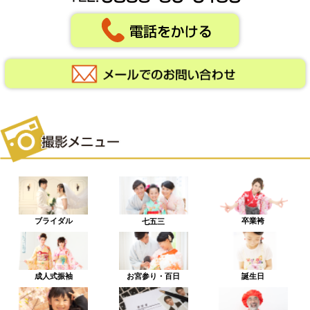
ブライダル
卒業袴
七五三
成人式振袖
お宮参り・百日
誕生日