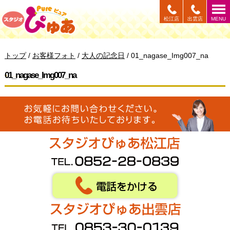
このページの本文へ
松江店
出雲店
MENU
現
トップ
/
お客様フォト
/
大人の記念日
/
01_nagase_Img007_na
在
の
01_nagase_Img007_na
位
置：