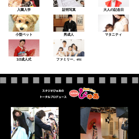
入園入学
証明写真
大人の記念日
小型ペット
男成人
マタニティ
1/2成人式
ファミリー、etc