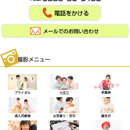
ブライダル
卒業袴
七五三
成人式振袖
お宮参り・百日
誕生日