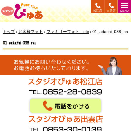
このページの本文へ
松江店
出雲店
MENU
現
トップ
/
お客様フォト
/
ファミリーフォト、etc
/
01_adachi_038_na
在
の
01_adachi_038_na
位
置：