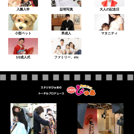
入園入学
証明写真
大人の記念日
小型ペット
男成人
マタニティ
1/2成人式
ファミリー、etc