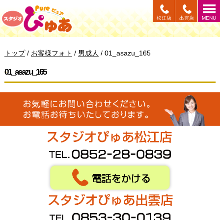
このページの本文へ
松江店
出雲店
MENU
現
トップ
/
お客様フォト
/
男成人
/
01_asazu_165
在
の
01_asazu_165
位
置：