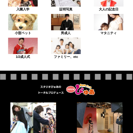
入園入学
証明写真
大人の記念日
小型ペット
男成人
マタニティ
1/2成人式
ファミリー、etc