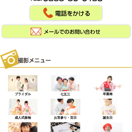
ブライダル
卒業袴
七五三
成人式振袖
お宮参り・百日
誕生日