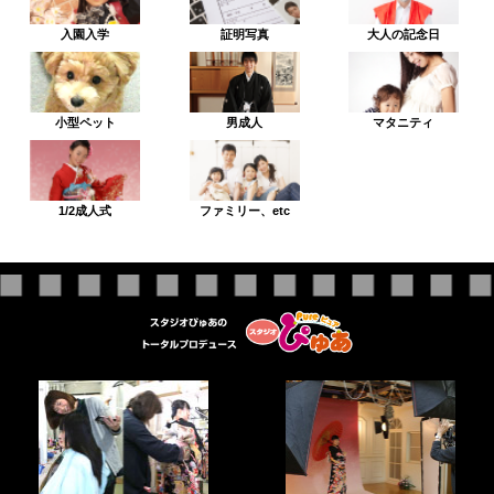
入園入学
証明写真
大人の記念日
小型ペット
男成人
マタニティ
1/2成人式
ファミリー、etc