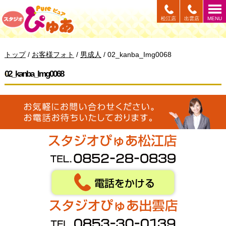
このページの本文へ
松江店
出雲店
MENU
現
トップ
/
お客様フォト
/
男成人
/
02_kanba_Img0068
在
の
02_kanba_Img0068
位
置：