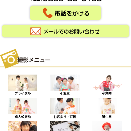
ブライダル
卒業袴
七五三
成人式振袖
お宮参り・百日
誕生日