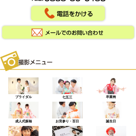
ブライダル
卒業袴
七五三
成人式振袖
お宮参り・百日
誕生日