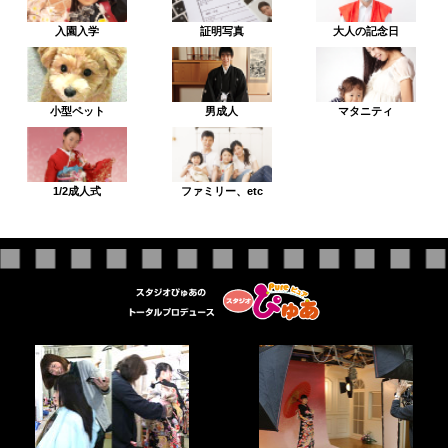
入園入学
証明写真
大人の記念日
小型ペット
男成人
マタニティ
1/2成人式
ファミリー、etc