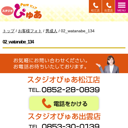
このページの本文へ
松江店
出雲店
MENU
現
トップ
/
お客様フォト
/
男成人
/
02_watanabe_134
在
の
02_watanabe_134
位
置：