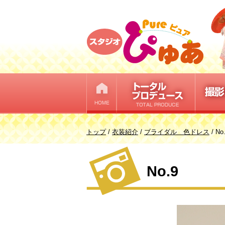
このページの本文へ
現
トップ
/
衣装紹介
/
ブライダル 色ドレス
/
No
在
の
No.9
位
置：