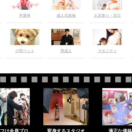
卒業袴
成人式振袖
お宮参り・百日
小型ペット
男成人
マタニティ
フは全員プロ
変身するスタジオ
適正な価格