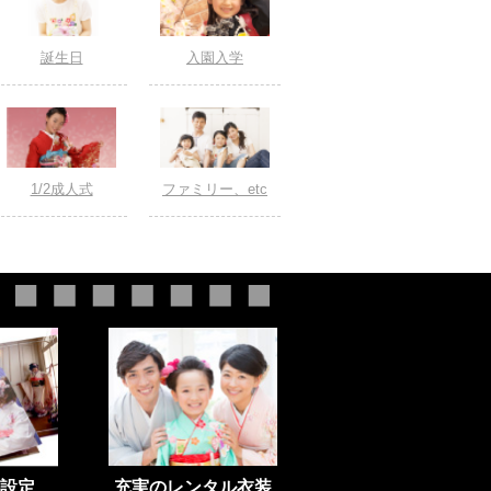
誕生日
入園入学
1/2成人式
ファミリー、etc
設定
充実のレンタル衣装