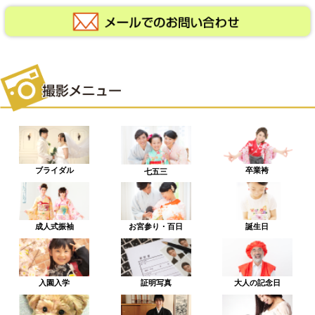
ブライダル
卒業袴
七五三
成人式振袖
お宮参り・百日
誕生日
入園入学
証明写真
大人の記念日