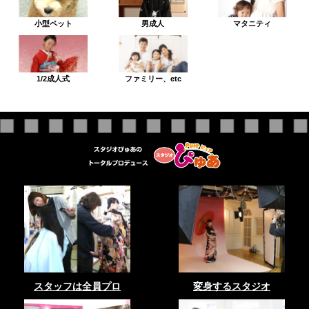
小型ペット
男成人
マタニティ
1/2成人式
ファミリー、etc
スタッフは全員プロ
変身するスタジオ