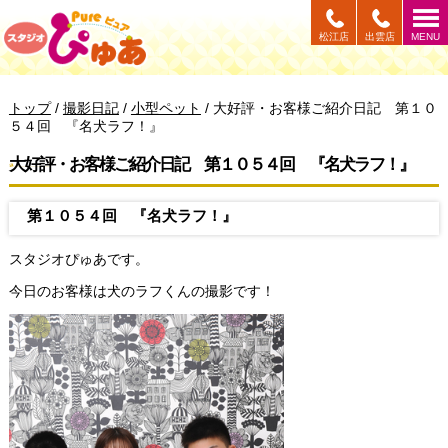
このページの本文へ
松江店
出雲店
MENU
現
トップ
/
撮影日記
/
小型ペット
/
大好評・お客様ご紹介日記 第１０
在
５４回 『名犬ラフ！』
の
位
大好評・お客様ご紹介日記 第１０５４回 『名犬ラフ！』
置：
第１０５４回 『名犬ラフ！』
スタジオぴゅあです。
今日のお客様は犬のラフくんの撮影です！