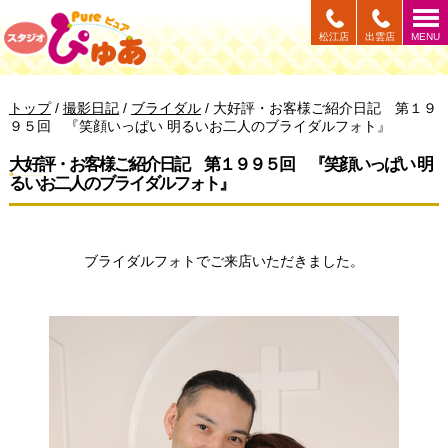
このページの本文へ
松江店
出雲店
MENU
現
トップ
/
撮影日記
/
ブライダル
/
大好評・お客様ご紹介日記 第１９
在
９５回 『笑顔いっぱい 明るいお二人のブライダルフォト』
の
位
大好評・お客様ご紹介日記 第１９９５回 『笑顔いっぱい 明
置：
るいお二人のブライダルフォト』
ブライダルフォトでご来店いただきました。