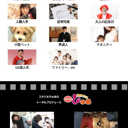
入園入学
証明写真
大人の記念日
小型ペット
男成人
マタニティ
1/2成人式
ファミリー、etc