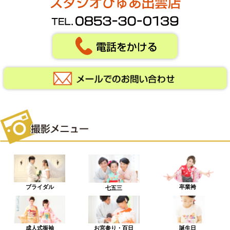
ブライダル
卒業袴
七五三
成人式振袖
お宮参り・百日
誕生日