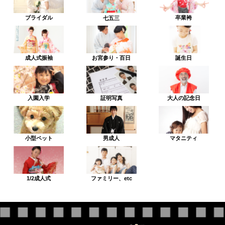
ブライダル
卒業袴
七五三
成人式振袖
お宮参り・百日
誕生日
入園入学
証明写真
大人の記念日
小型ペット
男成人
マタニティ
1/2成人式
ファミリー、etc