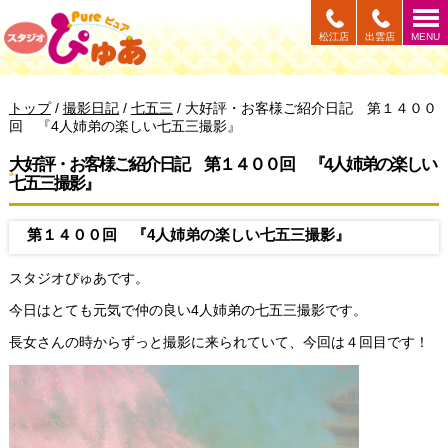
このページの本文へ
松江店
出雲店
MENU
現
トップ
/
撮影日記
/
七五三
/
大好評・お客様ご紹介日記 第１４００
在
回 『4人姉弟の楽しい七五三撮影』
の
位
大好評・お客様ご紹介日記 第１４００回 『4人姉弟の楽しい
置：
七五三撮影』
第１４００回 『4人姉弟の楽しい七五三撮影』
スタジオぴゅあです。
今日はとても元気で仲の良い4人姉弟の七五三撮影です。
長女さんの時からずっと撮影に来られていて、今回は４回目です！