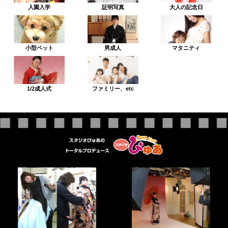
入園入学
証明写真
大人の記念日
小型ペット
男成人
マタニティ
1/2成人式
ファミリー、etc