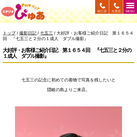
このページの本文へ
松江店
出雲店
MENU
現
トップ
/
撮影日記
/
七五三
/
大好評・お客様ご紹介日記 第１６５４
在
回 『七五三と２分の１成人 ダブル撮影』
の
位
大好評・お客様ご紹介日記 第１６５４回 『七五三と２分の
置：
１成人 ダブル撮影』
七五三の記念に初めての着物で写真を残したいと
隠岐の島よりご来店。