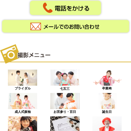
ブライダル
卒業袴
七五三
成人式振袖
お宮参り・百日
誕生日