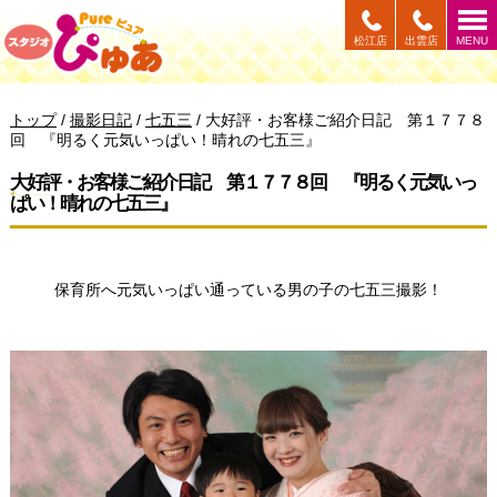
このページの本文へ
松江店
出雲店
MENU
現
トップ
/
撮影日記
/
七五三
/
大好評・お客様ご紹介日記 第１７７８
在
回 『明るく元気いっぱい！晴れの七五三』
の
位
大好評・お客様ご紹介日記 第１７７８回 『明るく元気いっ
置：
ぱい！晴れの七五三』
保育所へ元気いっぱい通っている男の子の七五三撮影！