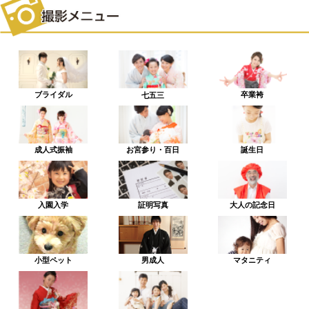
ブライダル
卒業袴
七五三
成人式振袖
お宮参り・百日
誕生日
入園入学
証明写真
大人の記念日
小型ペット
男成人
マタニティ