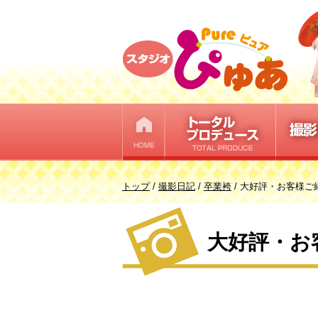
このページの本文へ
現
トップ
/
撮影日記
/
卒業袴
/
大好評・お客様ご
在
の
大好評・お
位
置：