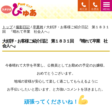
このページの本文へ
松江店
出雲店
MENU
現
トップ
/
撮影日記
/
卒業袴
/
大好評・お客様ご紹介日記 第１８３１
在
回 『晴れて卒業 社会人へ』
の
位
大好評・お客様ご紹介日記 第１８３１回 『晴れて卒業 社
置：
会人へ』
今春晴れて大学を卒業し、公務員としてお勤めの予定のお嬢様。
おめでとうございます。
地域の皆様が安心して楽しく過ごしてもらえるように
お手伝いしたいと思います、と力強いコメントを頂きました。
頑張ってくださいね！