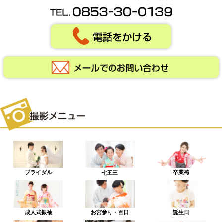
ブライダル
卒業袴
七五三
成人式振袖
お宮参り・百日
誕生日