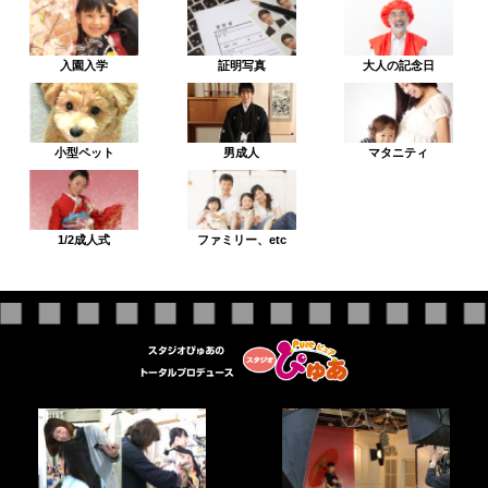
入園入学
証明写真
大人の記念日
小型ペット
男成人
マタニティ
1/2成人式
ファミリー、etc