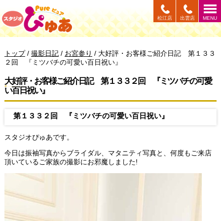
このページの本文へ
松江店
出雲店
MENU
現
トップ
/
撮影日記
/
お宮参り
/
大好評・お客様ご紹介日記 第１３３
在
２回 『ミツバチの可愛い百日祝い』
の
位
大好評・お客様ご紹介日記 第１３３２回 『ミツバチの可愛
置：
い百日祝い』
第１３３２回 『ミツバチの可愛い百日祝い』
スタジオぴゅあです。
今日は振袖写真からブライダル、マタニティ写真と、何度もご来店
頂いているご家族の撮影にお邪魔しました!