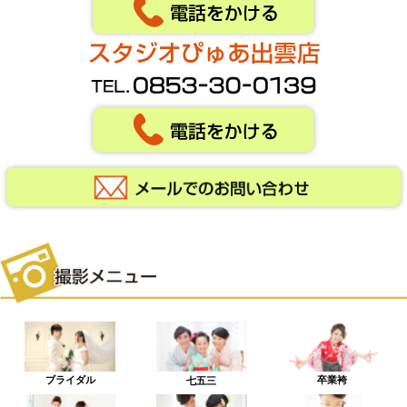
ブライダル
卒業袴
七五三