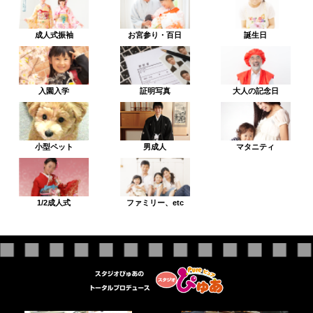
成人式振袖
お宮参り・百日
誕生日
入園入学
証明写真
大人の記念日
小型ペット
男成人
マタニティ
1/2成人式
ファミリー、etc