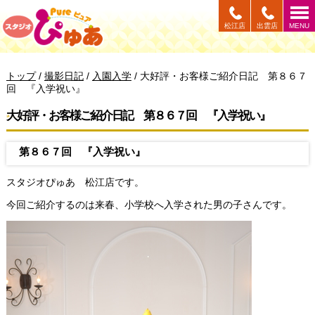
このページの本文へ
松江店
出雲店
MENU
現
トップ
/
撮影日記
/
入園入学
/
大好評・お客様ご紹介日記 第８６７
在
回 『入学祝い』
の
位
大好評・お客様ご紹介日記 第８６７回 『入学祝い』
置：
第８６７回 『入学祝い』
スタジオぴゅあ 松江店です。
今回ご紹介するのは来春、小学校へ入学された男の子さんです。