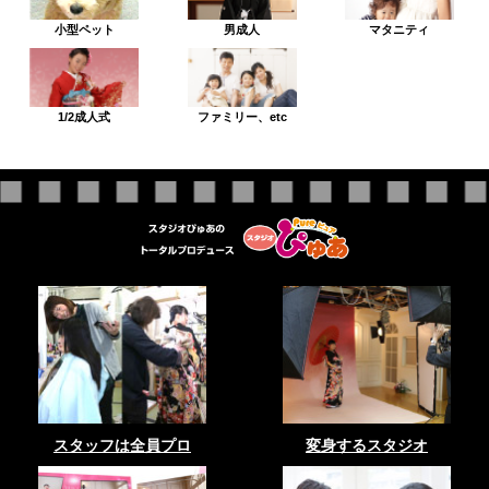
小型ペット
男成人
マタニティ
1/2成人式
ファミリー、etc
スタッフは全員プロ
変身するスタジオ