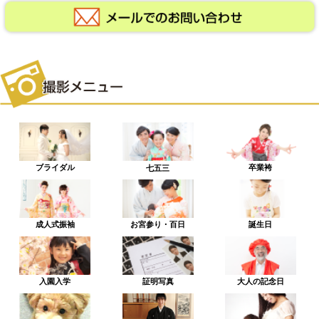
ブライダル
卒業袴
七五三
成人式振袖
お宮参り・百日
誕生日
入園入学
証明写真
大人の記念日