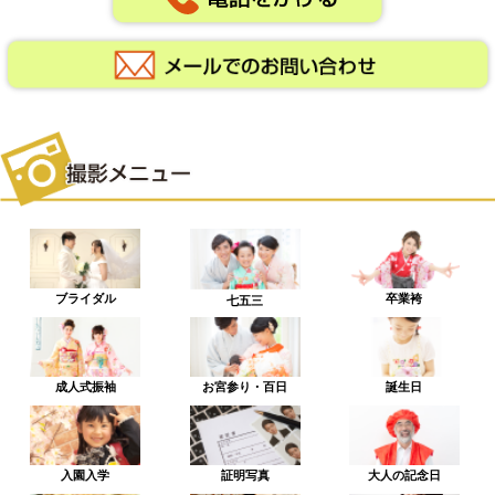
ブライダル
卒業袴
七五三
成人式振袖
お宮参り・百日
誕生日
入園入学
証明写真
大人の記念日