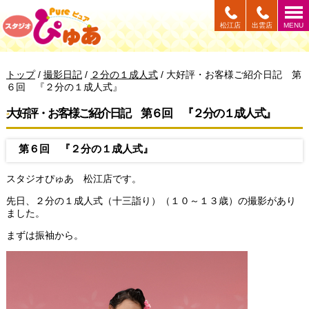
このページの本文へ
松江店
出雲店
MENU
現
トップ
/
撮影日記
/
２分の１成人式
/
大好評・お客様ご紹介日記 第
在
６回 『２分の１成人式』
の
位
大好評・お客様ご紹介日記 第６回 『２分の１成人式』
置：
第６回 『２分の１成人式』
スタジオぴゅあ 松江店です。
先日、２分の１成人式（十三詣り）（１０～１３歳）の撮影があり
ました。
まずは振袖から。