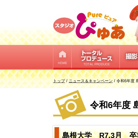
このページの本文へ
現
トップ
/
ニュース＆キャンペーン
/
令和6年度
在
の
令和6年度
位
置：
島根大学 R7.3月 