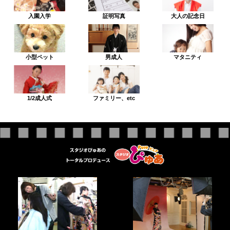
入園入学
証明写真
大人の記念日
小型ペット
男成人
マタニティ
1/2成人式
ファミリー、etc