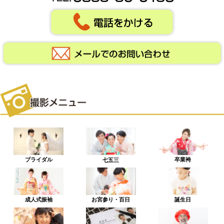
ブライダル
卒業袴
七五三
成人式振袖
お宮参り・百日
誕生日