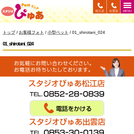
このページの本文へ
松江店
出雲店
MENU
現
トップ
/
お客様フォト
/
小型ペット
/
01_shirotani_024
在
の
01_shirotani_024
位
置：