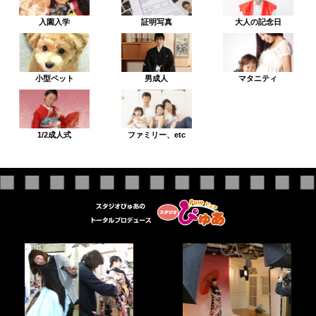
入園入学
証明写真
大人の記念日
小型ペット
男成人
マタニティ
1/2成人式
ファミリー、etc