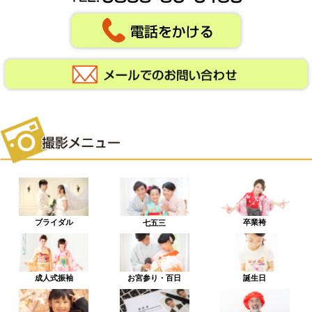
ブライダル
卒業袴
七五三
成人式振袖
お宮参り・百日
誕生日