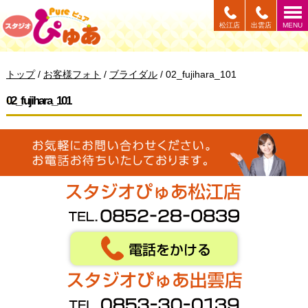
このページの本文へ
松江店
出雲店
MENU
現
トップ
/
お客様フォト
/
ブライダル
/
02_fujihara_101
在
の
02_fujihara_101
位
置：