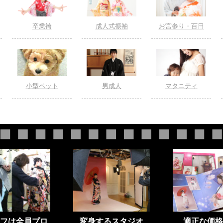
卒業袴
成人式振袖
お宮参り・百日
小型ペット
男成人
マタニティ
フは全員プロ
変身するスタジオ
適正な価格