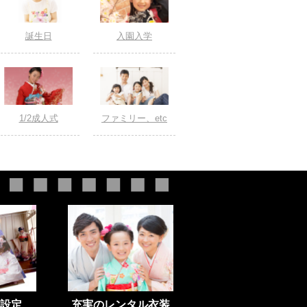
誕生日
入園入学
1/2成人式
ファミリー、etc
設定
充実のレンタル衣装