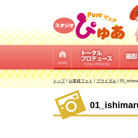
このページの本文へ
現
トップ
/
お客様フォト
/
ブライダル
/
01_ishim
在
の
01_ishimar
位
置：