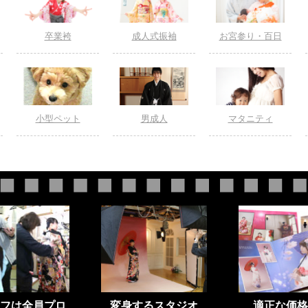
卒業袴
成人式振袖
お宮参り・百日
小型ペット
男成人
マタニティ
フは全員プロ
変身するスタジオ
適正な価格