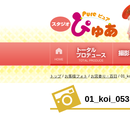
このページの本文へ
現
トップ
/
お客様フォト
/
お宮参り・百日
/
01_k
在
の
01_koi_053
位
置：