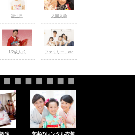
誕生日
入園入学
1/2成人式
ファミリー、etc
設定
充実のレンタル衣装